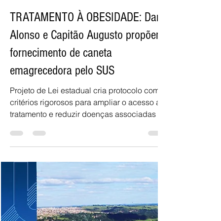
J. POVO- MARÍLIA
22 de jun.
2 min de leitura
TRATAMENTO À OBESIDADE: Dani
Alonso e Capitão Augusto propõem
fornecimento de caneta
emagrecedora pelo SUS
Projeto de Lei estadual cria protocolo com
critérios rigorosos para ampliar o acesso ao
tratamento e reduzir doenças associadas à
obesidade por meio da tirzepatida, princípio
ativo do conhecido Mounjaro A Deputada