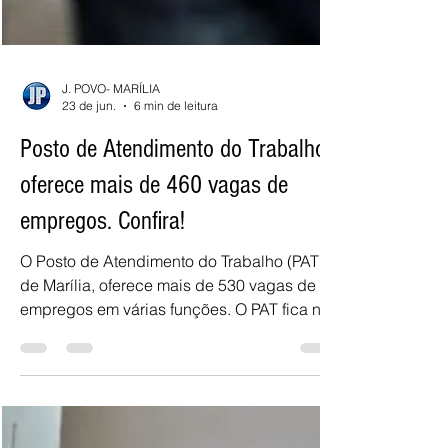
J. POVO- MARÍLIA
23 de jun.
6 min de leitura
Posto de Atendimento do Trabalho
oferece mais de 460 vagas de
empregos. Confira!
O Posto de Atendimento do Trabalho (PAT)
de Marília, oferece mais de 530 vagas de
empregos em várias funções. O PAT fica no
Ganha Tempo, na avenida das Indústrias, n.º
294.Informações pelo telefone 3433- 3469 e
3433-3212. Confira as oportunidades: Obs.:
as vagas podem se encerrar a qualquer