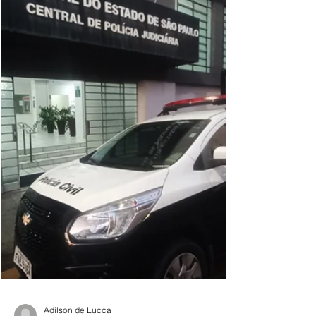
no meio jurídico. Devido a aprovação da
Emenda Constitucional n.º 132/2023 onde
inaugurou a mais profunda reestruturação
do sistema tributário brasileiro em mais de
três décadas e coloca advogados,
contadores, gestores e consultores diante
de um cenário inédito, ou seja, dominar um
modelo de tributação sobre o consumo