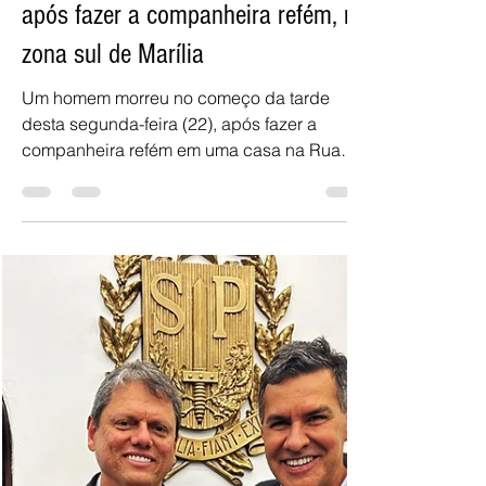
J. POVO- MARÍLIA
22 de jun.
1 min de leitura
Homem morre baleado pela polícia
após fazer a companheira refém, na
zona sul de Marília
Um homem morreu no começo da tarde
desta segunda-feira (22), após fazer a
companheira refém em uma casa na Rua
Japão, bairro Jóquei Clube, na zona sul de
Marília. A Polícia Militar foi acionada pela
manhã e iniciou as negociações por longas
horas. Na intervenção, o homem foi alvejado
com dois tiros e morreu no local. A mulher
foi socorrida e encaminhada ao Hospital
das Clínicas.