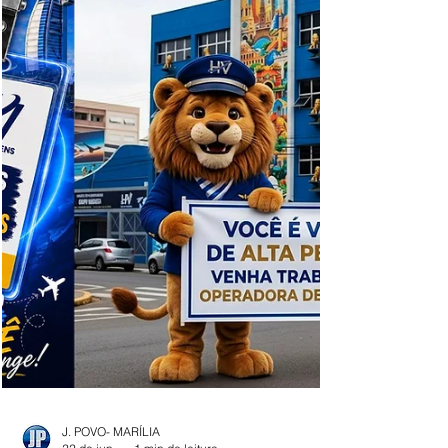
terminou com um deles socorrido
desacordado para o Hospital das Clínicas.
Policiais militares faziam patrulhamento nas
proximidades de um posto de combustíveis,
quando avistaram dois homens, de 49 e 41
anos, arrastando outro indivíduo, de 47anos,
pelas pernas, retirando ele da área
destinada à troca de óleo de veículos.
Diante da cena, os policiais proceder