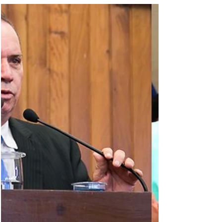
no Bairro Jóquei Club, na zona sul da
cidade. Os policiais receberam um
chamado de vizinhos para ocorrência de
violência doméstica pela manhã e no local,
ao adentrarem o imóvel, avistaram Maurício
tentando estrangular a esposa dele, uma
empresária de 33 anos. Ela tentou acionar
um relógio inteligente no b