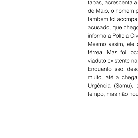
tapas, acrescenta a 
de Maio, o homem pe
também foi acompanh
acusado, que chegou
informa a Polícia Civi
Mesmo assim, ele c
férrea. Mas foi lo
viaduto existente n
Enquanto isso, desc
muito, até a cheg
Urgência (Samu), a
tempo, mas não houv