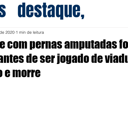
s
destaque,
 de 2020
1 min de leitura
e com pernas amputadas fo
ntes de ser jogado de viadu
o e morre