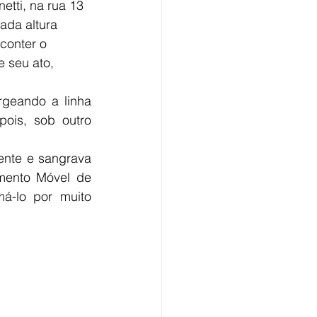
etti, na rua 13 
ada altura 
conter o 
 seu ato, 
geando a linha 
ois, sob outro 
ente e sangrava 
ento Móvel de 
á-lo por muito 