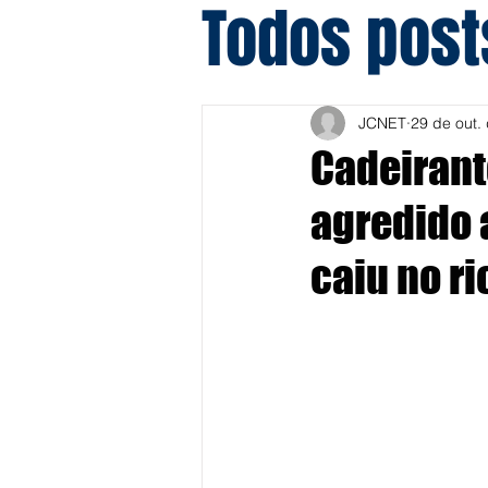
Todos post
JCNET
29 de out.
Cadeirant
agredido a
caiu no ri