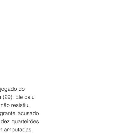
 jogado do 
(29). Ele caiu 
ão resistiu.
grante acusado 
dez quarteirões 
ram amputadas.