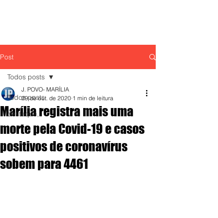
Post
Todos posts
J. POVO- MARÍLIA
Todos posts
29 de out. de 2020
1 min de leitura
Marília registra mais uma
destaque,
morte pela Covid-19 e casos
positivos de coronavírus
sobem para 4461