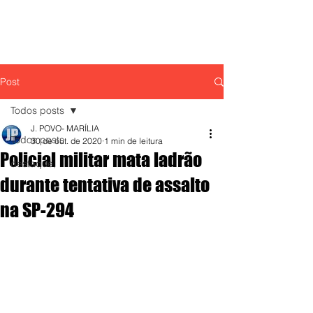
Post
Todos posts
J. POVO- MARÍLIA
Todos posts
30 de out. de 2020
1 min de leitura
Policial militar mata ladrão
destaque,
durante tentativa de assalto
na SP-294