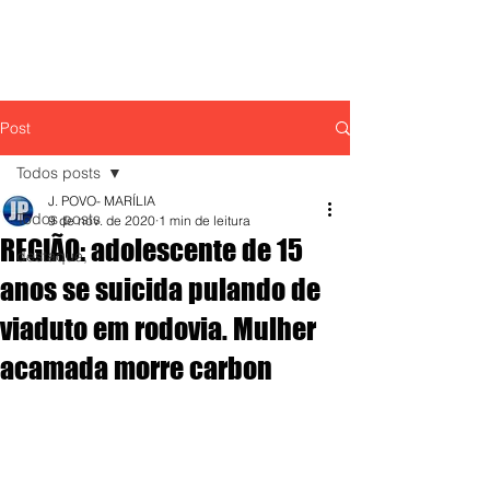
Post
Todos posts
J. POVO- MARÍLIA
Todos posts
9 de nov. de 2020
1 min de leitura
REGIÃO: adolescente de 15
destaque,
anos se suicida pulando de
viaduto em rodovia. Mulher
acamada morre carbon