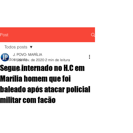
Post
Todos posts
J. POVO- MARÍLIA
Todos posts
11 de nov. de 2020
2 min de leitura
Segue internado no H.C em
destaque,
Marília homem que foi
baleado após atacar policial
militar com facão