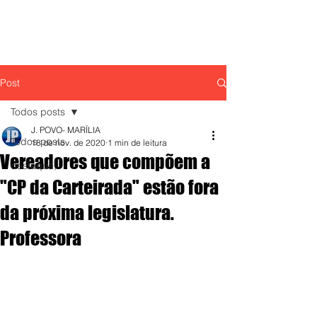
Post
Todos posts
J. POVO- MARÍLIA
Todos posts
18 de nov. de 2020
1 min de leitura
Vereadores que compõem a
destaque,
"CP da Carteirada" estão fora
da próxima legislatura.
Professora