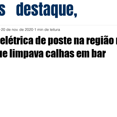
s
destaque,
20 de nov. de 2020
1 min de leitura
elétrica de poste na região
e limpava calhas em bar