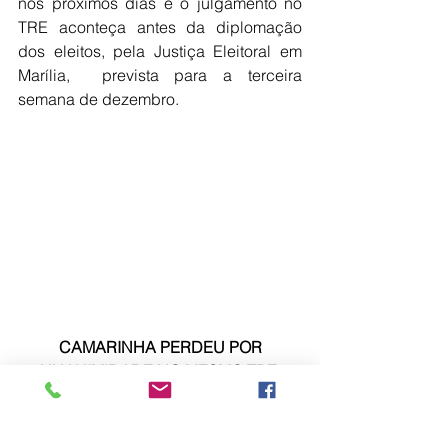
nos próximos dias e o julgamento no 
TRE aconteça antes da diplomação 
dos eleitos, pela Justiça Eleitoral em 
Marília,  prevista para a terceira 
semana de dezembro.
CAMARINHA PERDEU POR 
UNANIMIDADE NO MESMO TRE 
             Nascimento no TRE, em 2016, 
comemorando derrota de Camarinha 
por 6 a 0