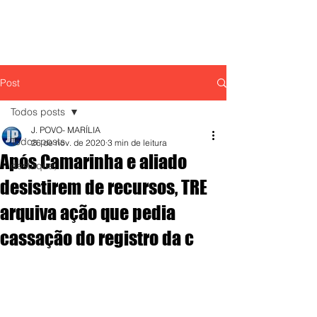
Post
Todos posts
J. POVO- MARÍLIA
Todos posts
26 de nov. de 2020
3 min de leitura
Após Camarinha e aliado
destaque,
desistirem de recursos, TRE
arquiva ação que pedia
cassação do registro da c