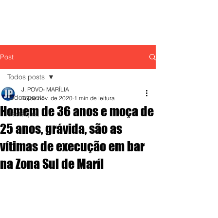
Post
Todos posts
J. POVO- MARÍLIA
Todos posts
26 de nov. de 2020
1 min de leitura
Homem de 36 anos e moça de
destaque,
25 anos, grávida, são as
vítimas de execução em bar
na Zona Sul de Maríl