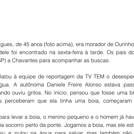
gues, de 45 anos (foto acima), era morador de Ourinhos
ele foi encontrado na sexta-feira à tarde. Os pais d
SP) a Chavantes para acompanhar as buscas.
atou à equipe de reportagem da TV TEM o desespero 
gua. A autônoma Daniele Freire Alonso estava pass
ndo ouviu gritos. No início, pensou que fosse uma bri
s perceberam que ela tinha uma boia, começaram 
ara levar a boia, o menino pequeno e o homem já hav
a socorro perto da ponte. Jogamos a boia, mas ele esta
u e pulou na água para salvar, mas também não vo