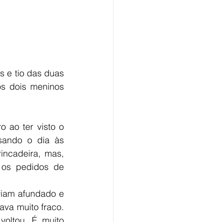
 e tio das duas 
os dois meninos 
ao ter visto o 
ando o dia às 
ncadeira, mas, 
os pedidos de 
iam afundado e 
va muito fraco. 
ltou. É muito 