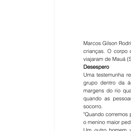
Marcos Gilson Rodri
crianças. O corpo d
viajaram de Mauá (
Desespero
Uma testemunha rel
grupo dentro da á
margens do rio qua
quando as pessoa
socorro.
"Quando corremos p
o menino maior pedi
Um outro homem vi