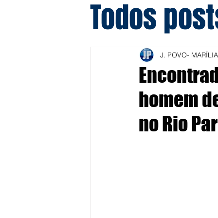
Todos post
J. POVO- MARÍLIA
Encontrad
homem de
no Rio Pa