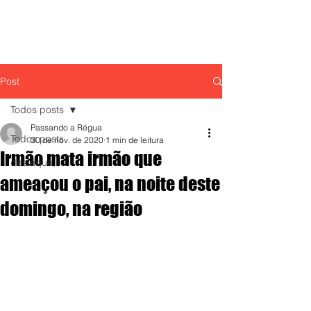
Post
Todos posts
Passando a Régua
Todos posts
30 de nov. de 2020
1 min de leitura
Irmão mata irmão que
destaque,
ameaçou o pai, na noite deste
domingo, na região