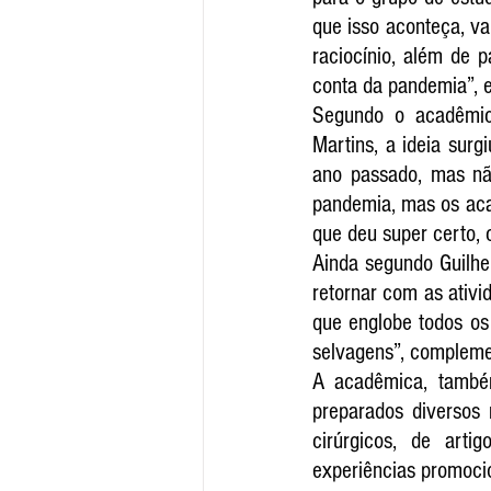
que isso aconteça, va
raciocínio, além de p
conta da pandemia”, e
Segundo o acadêmic
Martins, a ideia sur
ano passado, mas não
pandemia, mas os aca
que deu super certo, 
Ainda segundo Guilher
retornar com as ativi
que englobe todos os 
selvagens”, compleme
A acadêmica, também
preparados diversos 
cirúrgicos, de arti
experiências promocio