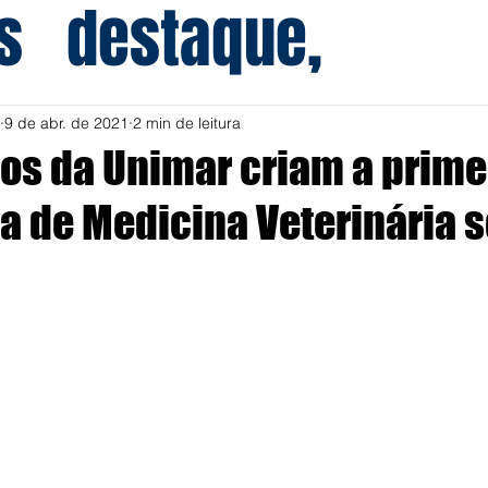
s
destaque,
9 de abr. de 2021
2 min de leitura
s da Unimar criam a primei
 de Medicina Veterinária 