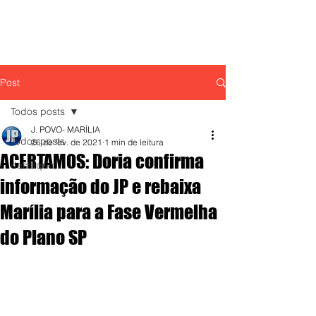
Post
Todos posts
J. POVO- MARÍLIA
Todos posts
26 de fev. de 2021
1 min de leitura
ACERTAMOS: Doria confirma
destaque,
informação do JP e rebaixa
Marília para a Fase Vermelha
do Plano SP