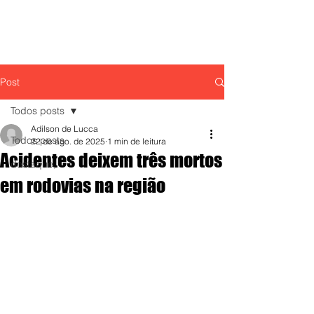
Post
Todos posts
Adilson de Lucca
Todos posts
22 de ago. de 2025
1 min de leitura
Acidentes deixem três mortos
destaque,
em rodovias na região