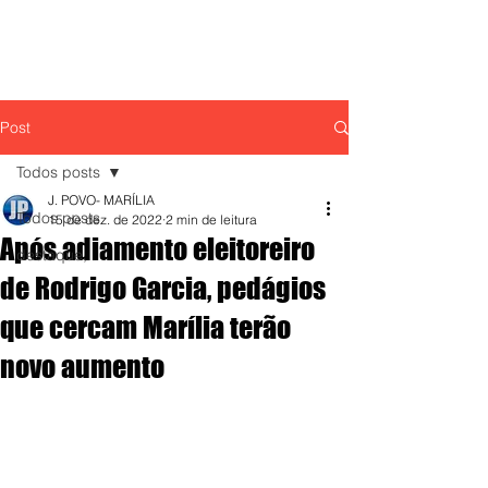
Post
Todos posts
J. POVO- MARÍLIA
Todos posts
15 de dez. de 2022
2 min de leitura
Após adiamento eleitoreiro
destaque,
de Rodrigo Garcia, pedágios
que cercam Marília terão
novo aumento