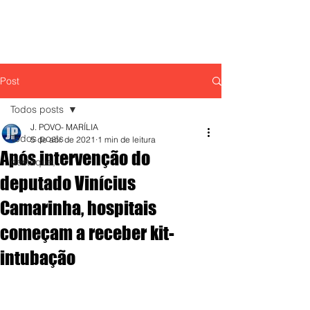
Post
Todos posts
J. POVO- MARÍLIA
Todos posts
5 de abr. de 2021
1 min de leitura
Após intervenção do
destaque,
deputado Vinícius
Camarinha, hospitais
começam a receber kit-
intubação