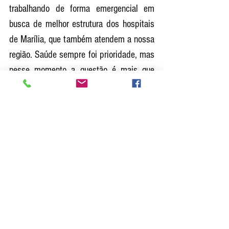
trabalhando de forma emergencial em 
busca de melhor estrutura dos hospitais 
de Marília, que também atendem a nossa 
região. Saúde sempre foi prioridade, mas 
nesse momento a questão é mais que 
prioridade, é de urgência e no sentido de 
salvar vidas", explicou o parlamentar. 
Ver tudo
Posts recentes