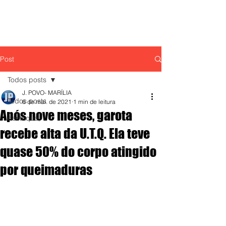
Post
Todos posts
J. POVO- MARÍLIA
Todos posts
6 de mai. de 2021
1 min de leitura
Após nove meses, garota
destaque,
recebe alta da U.T.Q. Ela teve
quase 50% do corpo atingido
por queimaduras