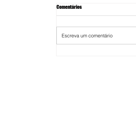
Comentários
Escreva um comentário
Vereadora Fabiana Camarinha
solicita reestruturação para
reforço na saúde pública em
Marília