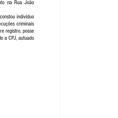
nto na Rua João 
constou indivíduo 
cuções criminais 
e registro, posse 
o a CPJ, autuado 