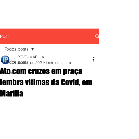
Post
Todos posts
J. POVO- MARÍLIA
Todos posts
8 de mai. de 2021
1 min de leitura
Ato com cruzes em praça
destaque,
lembra vítimas da Covid, em
Marília