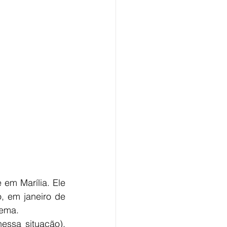
m Marília. Ele 
 em janeiro de 
mema.
ssa situação), 