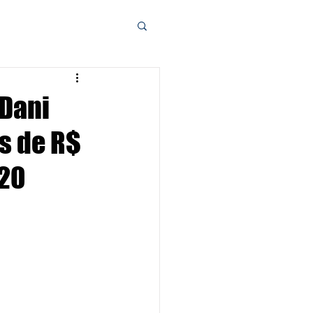
 Dani
s de R$
320