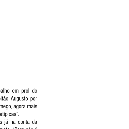
lho em prol do 
itão Augusto por 
omeço, agora mais 
típicas”.
 já na conta da 