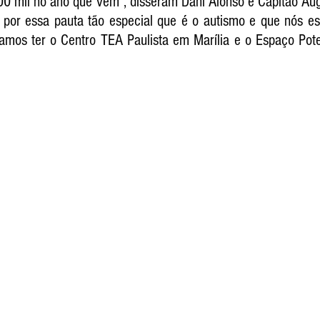
0 mil no ano que vem”, disseram Dani Alonso e Capitão Augu
r por essa pauta tão especial que é o autismo e que nós e
amos ter o Centro TEA Paulista em Marília e o Espaço Pote