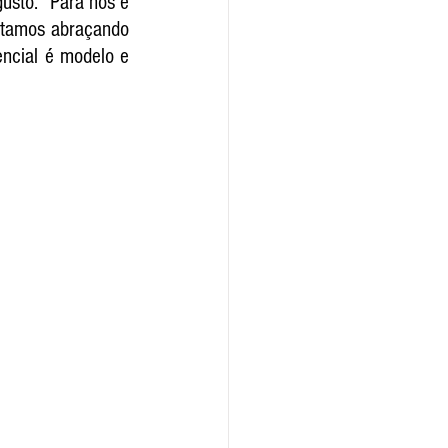
sto. “Para nós é 
stamos abraçando 
ncial é modelo e 