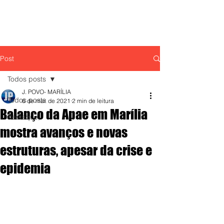
Post
Todos posts
J. POVO- MARÍLIA
Todos posts
6 de mar. de 2021
2 min de leitura
Balanço da Apae em Marília
destaque,
mostra avanços e novas
estruturas, apesar da crise e
epidemia