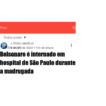
Post
Todos posts
J. POVO- MARÍLIA
Todos posts
3 de jan. de 2022
1 min de leitura
Bolsonaro é internado em
destaque,
hospital de São Paulo durante
a madrugada