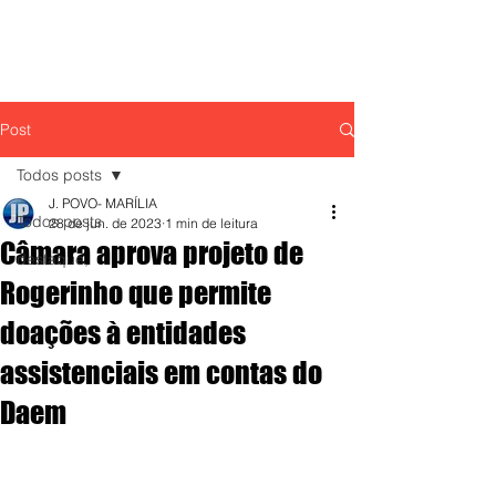
Post
Todos posts
J. POVO- MARÍLIA
Todos posts
28 de jun. de 2023
1 min de leitura
Câmara aprova projeto de
destaque,
Rogerinho que permite
doações à entidades
assistenciais em contas do
Daem