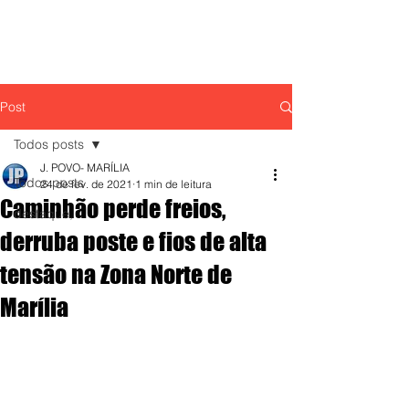
Post
Todos posts
J. POVO- MARÍLIA
Todos posts
24 de fev. de 2021
1 min de leitura
Caminhão perde freios,
destaque,
derruba poste e fios de alta
tensão na Zona Norte de
Marília