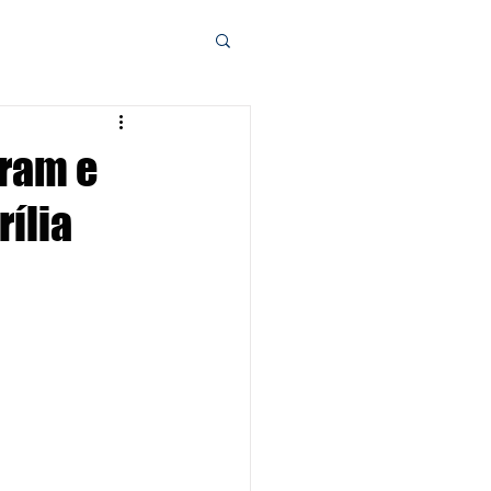
aram e
ília