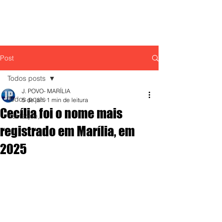
Post
Todos posts
J. POVO- MARÍLIA
Todos posts
5 de jan.
1 min de leitura
Cecília foi o nome mais
destaque,
registrado em Marília, em
2025