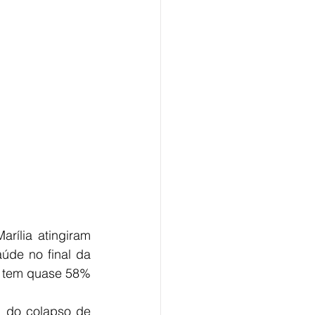
ília atingiram 
de no final da 
os tem quase 58% 
 do colapso de 