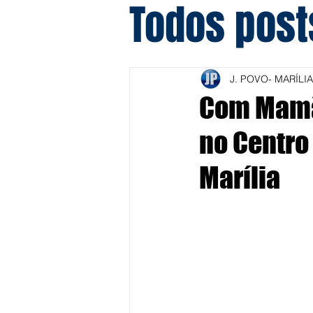
Todos post
J. POVO- MARÍLIA
Com Mamã
no Centro
Marília