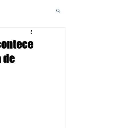
contece
a de