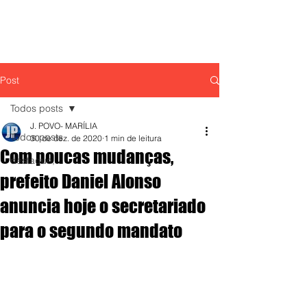
Post
Todos posts
J. POVO- MARÍLIA
Todos posts
30 de dez. de 2020
1 min de leitura
Com poucas mudanças,
destaque,
prefeito Daniel Alonso
anuncia hoje o secretariado
para o segundo mandato