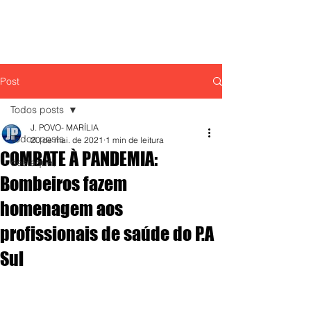
Post
Todos posts
J. POVO- MARÍLIA
Todos posts
20 de mai. de 2021
1 min de leitura
COMBATE À PANDEMIA:
destaque,
Bombeiros fazem
homenagem aos
profissionais de saúde do P.A
Sul