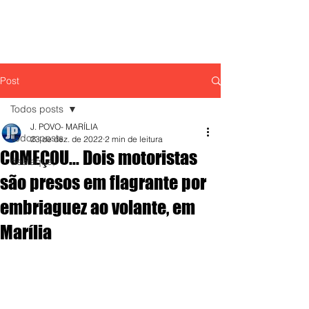
Post
Todos posts
J. POVO- MARÍLIA
Todos posts
23 de dez. de 2022
2 min de leitura
COMEÇOU... Dois motoristas
destaque,
são presos em flagrante por
embriaguez ao volante, em
Marília