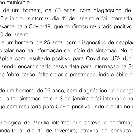
no município.
 é de um homem, de 60 anos, com diagnóstico de 
Ele iniciou sintomas dia 1º de janeiro e foi internado
xame para Covid-19, que confirmou resultado positivo, 
0 de janeiro. 
de um homem, de 25 anos, com diagnóstico de neoplasi
pitalar não há informação de início de sintomas. No di
rápida com resultado positivo para Covid na UPA (Uni
, sendo encaminhado nessa data para internação na Sa
febre, tosse, falta de ar e prostração, indo a óbito no
é de um homem, de 92 anos, com diagnóstico de doença
u a ter sintomas no dia 3 de janeiro e foi internado n
já com resultado para Covid positivo, indo a óbito no ú
miológica de Marília informa que obteve a confirmaç
da-feira, dia 1º de fevereiro, através de consulta