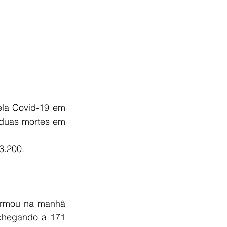
ela Covid-19 em 
 duas mortes em 
3.200. 
firmou na manhã 
 chegando a 171 