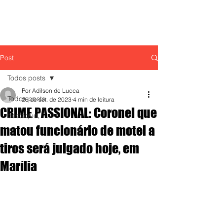
Post
Todos posts
Por Adilson de Lucca
Todos posts
26 de set. de 2023
4 min de leitura
CRIME PASSIONAL: Coronel que
destaque,
matou funcionário de motel a
tiros será julgado hoje, em
Marília