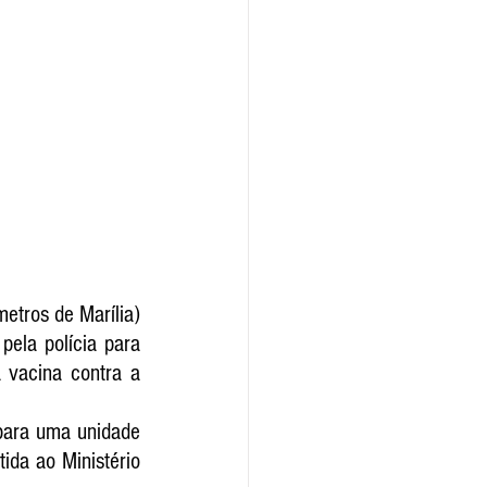
A Polícia Militar transferiu dois oficiais do 32º Batalhão da PM em Assis (70 quilômetros de Marília) 
pela polícia para 
 vacina contra a 
para uma unidade 
ida ao Ministério 