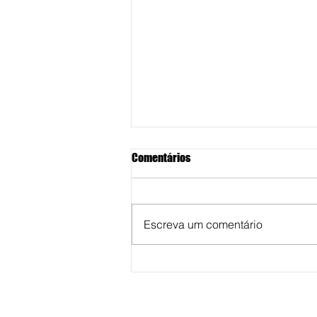
Comentários
Escreva um comentário
Bala perdida atravessa telhado,
forro e cai dentro de residência
na zona sul de Marília