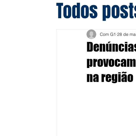
Todos post
Com G1
28 de ma
Denúncias
provocam 
na região