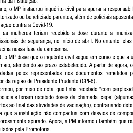
ia da instituição.
no, o 
MP instaurou inquérito civil para apurar a responsabi
torizado ou beneficiado parentes, além de policiais aposenta
inação contra a Covid-19.
 as mulheres teriam recebido a dose durante a imunizaç
issionais de segurança, no início de abril. No entanto, elas
vacina nessa fase da campanha.
), o MP disse que o inquérito civil segue em curso e que a úl
maio, atendendo ao prazo estabelecido. A partir de agora, o
 dadas pelos representados nos documentos remetidos 
or da região de Presidente Prudente (CPI-8).
ormou, por meio de nota, que tinha recebido "com perplexid
policiais teriam recebido doses da chamada 'xepa' (algumas
rtos ao final das atividades de vacinação), contrariando det
da que a instituição não compactua com desvios de compo
gorosamente apurado. Agora, a PM informou também que re
itados pela Promotoria.