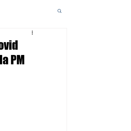
ovid
 da PM