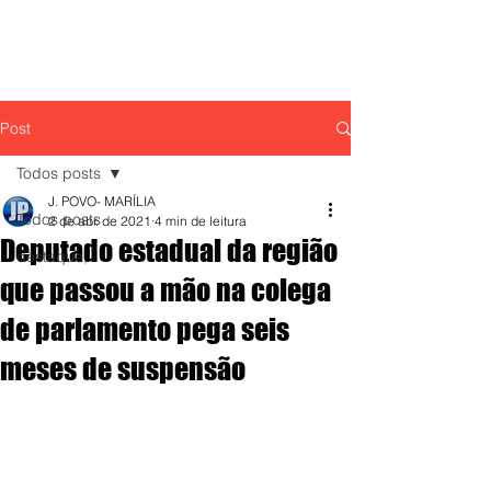
Post
Todos posts
J. POVO- MARÍLIA
Todos posts
2 de abr. de 2021
4 min de leitura
Deputado estadual da região
destaque,
que passou a mão na colega
de parlamento pega seis
meses de suspensão