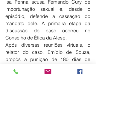
Isa Penna acusa Fernando Cury de 
importunação sexual e, desde o 
episódio, defende a cassação do 
mandato dele. A primeira etapa da 
discussão do caso ocorreu no 
Conselho de Ética da Alesp.
Após diversas reuniões virtuais, o 
relator do caso, Emídio de Souza, 
propôs a punição de 180 dias de 
suspensão do mandato. Ele disse que 
desejava pedir a cassação de Cury, 
mas, considerando que dificilmente o 
pedido seria aprovado, reduziu a 
punição.
O deputado Wellington Moura 
(Republicanos), também integrante do 
Conselho de Ética, discordou do 
relator, pediu uma pena mais branda e 
foi acompanhado pela maioria - o 