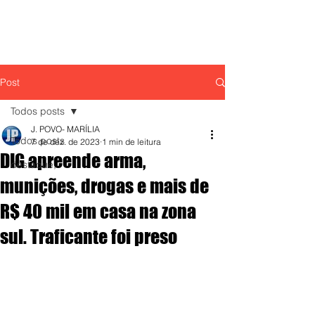
Post
Todos posts
J. POVO- MARÍLIA
Todos posts
7 de dez. de 2023
1 min de leitura
DIG apreende arma,
destaque,
munições, drogas e mais de
R$ 40 mil em casa na zona
sul. Traficante foi preso