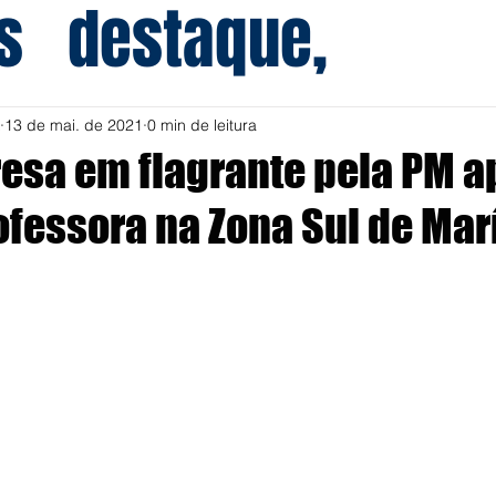
s
destaque,
13 de mai. de 2021
0 min de leitura
resa em flagrante pela PM a
ofessora na Zona Sul de Marí