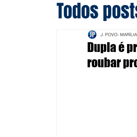
Todos post
J. POVO- MARÍLIA
Dupla é p
roubar pr