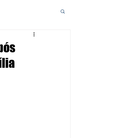
pós
lia