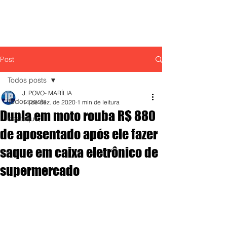
Post
Todos posts
J. POVO- MARÍLIA
Todos posts
14 de dez. de 2020
1 min de leitura
Dupla em moto rouba R$ 880
destaque,
de aposentado após ele fazer
saque em caixa eletrônico de
supermercado