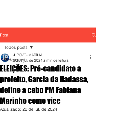
Post
Todos posts
J. POVO- MARÍLIA
Todos posts
20 de jul. de 2024
2 min de leitura
ELEIÇÕES: Pré-candidato a
destaque,
prefeito, Garcia da Hadassa,
define a cabo PM Fabiana
Marinho como vice
Atualizado:
20 de jul. de 2024