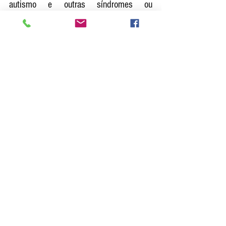
autismo e outras síndromes ou 
condições especiais.
https://video.wixstatic.com/video/bce042_61
d78dccb6624eedbc4852c487674f90/480p/
mp4/file.mp4
Ver tudo
Posts recentes