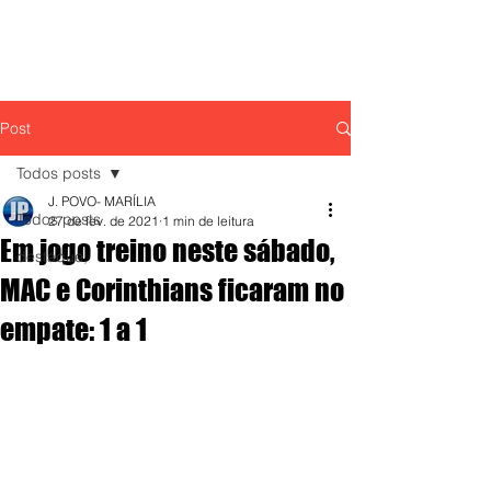
Post
Todos posts
J. POVO- MARÍLIA
Todos posts
27 de fev. de 2021
1 min de leitura
Em jogo treino neste sábado,
destaque,
MAC e Corinthians ficaram no
empate: 1 a 1