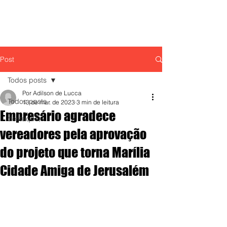
Post
Todos posts
Por Adilson de Lucca
Todos posts
13 de mar. de 2023
3 min de leitura
Empresário agradece
destaque,
vereadores pela aprovação
do projeto que torna Marília
Cidade Amiga de Jerusalém