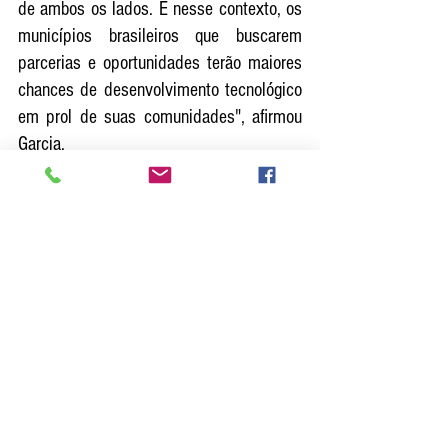
de ambos os lados. E nesse contexto, os 
municípios brasileiros que buscarem 
parcerias e oportunidades terão maiores 
chances de desenvolvimento tecnológico 
em prol de suas comunidades", afirmou 
Garcia. 
CONVITE OFICIAL
https://youtu.be/yJse5V5DoBg
O prefeito de Jerusalém, Moshe Lion, 
gravou um vídeo especial convidando 
prefeitos brasileiros para o evento. "A 
cidade de Jerusalém está te esperando 