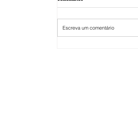
Escreva um comentário
Bala perdida atravessa telhado,
forro e cai dentro de residência
na zona sul de Marília