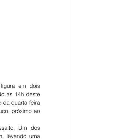
igura em dois 
do as 14h deste 
da quarta-feira 
co, próximo ao 
salto. Um dos 
m, levando uma 