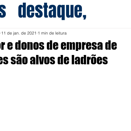
s
destaque,
11 de jan. de 2021
1 min de leitura
r e donos de empresa de
es são alvos de ladrões