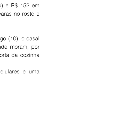
o) e R$ 152 em 
ras no rosto e 
o (10), o casal 
nde moram, por 
rta da cozinha 
elulares e uma 