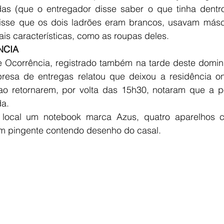
s (que o entregador disse saber o que tinha dentr
 disse que os dois ladrões eram brancos, usavam másca
is características, como as roupas deles. 
NCIA
 Ocorrência, registrado também na tarde deste doming
presa de entregas relatou que deixou a residência o
ao retornarem, por volta das 15h30, notaram que a po
da.
 local um notebook marca Azus, quatro aparelhos c
om pingente contendo desenho do casal. 