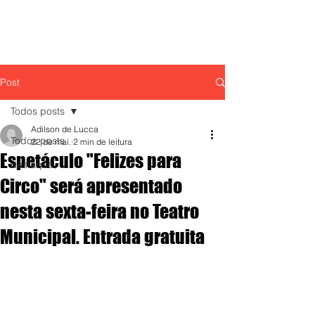
Post
Todos posts
Adilson de Lucca
Todos posts
22 de mai.
2 min de leitura
Espetáculo "Felizes para
destaque,
Circo" será apresentado
nesta sexta-feira no Teatro
Municipal. Entrada gratuita