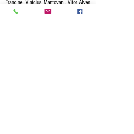
Francine, Vinícius Mantovani, Vitor Alves 
e Vitor Jardim. Apoio: Senac Marília 
Agradecimento: Secretaria de Cultura e 
Teatro Municipal de Marília
Ver tudo
Posts recentes