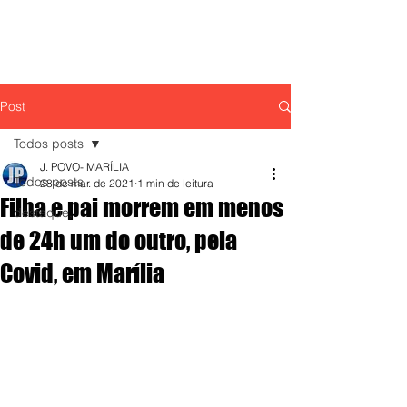
Post
Todos posts
J. POVO- MARÍLIA
Todos posts
28 de mar. de 2021
1 min de leitura
Filha e pai morrem em menos
destaque,
de 24h um do outro, pela
Covid, em Marília