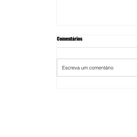
Comentários
Escreva um comentário
Dise prende "olheira" do tráfico 
apreende drogas e dinheiro na
zona sul de Marília