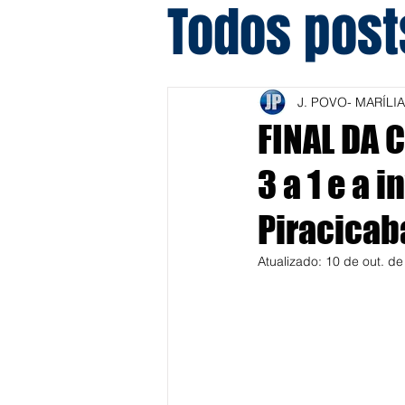
Todos post
J. POVO- MARÍLIA
FINAL DA 
3 a 1 e a 
Piracicab
Atualizado:
10 de out. d