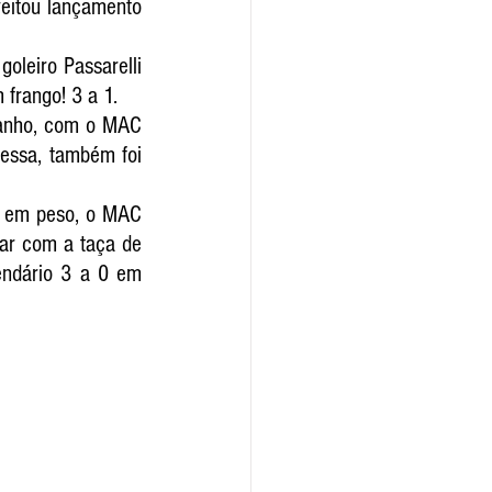
eitou lançamento 
leiro Passarelli 
 frango! 3 a 1.
manho, com o MAC 
essa, também foi 
a em peso, o MAC 
ar com a taça de 
ndário 3 a 0 em 