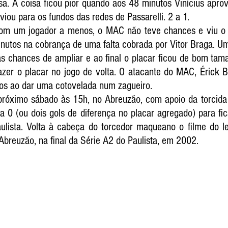
a. A coisa ficou pior quando aos 48 minutos Vinícius aprov
viou para os fundos das redes de Passarelli. 2 a 1.
m um jogador a menos, o MAC não teve chances e viu o go
nutos na cobrança de uma falta cobrada por Vitor Braga. Um
as chances de ampliar e ao final o placar ficou de bom ta
azer o placar no jogo de volta. O atacante do MAC, Érick B
os ao dar uma cotovelada num zagueiro. 
 próximo sábado às 15h, no Abreuzão, com apoio da torcid
a 0 (ou dois gols de diferença no placar agregado) para fic
ista. Volta à cabeça do torcedor maqueano o filme do le
breuzão, na final da Série A2 do Paulista, em 2002. 