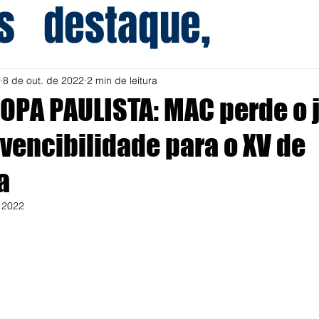
s
destaque,
8 de out. de 2022
2 min de leitura
COPA PAULISTA: MAC perde o 
invencibilidade para o XV de
a
e 2022