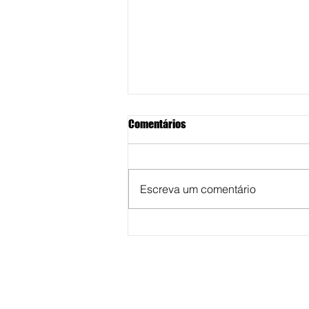
Comentários
Escreva um comentário
DE PAI PRA FILHO: Neste Dia dos
Pais, presenteie seu pai com
algo que ele nunca vai esquecer:
uma viagem!