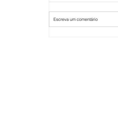
Escreva um comentário
Vereadora Fabiana Camarinha
solicita reestruturação para
reforço na saúde pública em
Marília