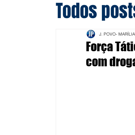
Todos post
J. POVO- MARÍLIA
Força Tát
com droga