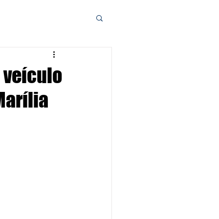
 veículo
arília