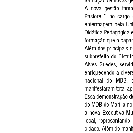
formação de novas ger
A nova gestão també
Pastoreli”, no cargo
enfermagem pela Uni
Didática Pedagógica e
formação que o capaci
Além dos principais n
subprefeito do Distrit
Alves Guedes, servid
enriquecendo a diver
nacional do MDB, de
manifestaram total ap
Essa demonstração de 
do MDB de Marília no 
a nova Executiva Mun
local, representando
cidade. Além de manife