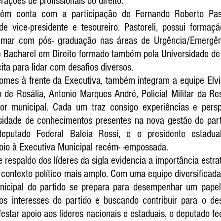
ações de profissionais do direito. 
m conta com a participação de Fernando Roberto Pasto
 de vice-presidente e tesoureiro. Pastoreli, possui forma
mar com pós- graduação nas áreas de Urgência/Emergênci
 Bacharel em Direito formado também pela Universidade de M
ta para lidar com desafios diversos. 
omes à frente da Executiva, também integram a equipe Elvis 
o de Rosália, Antonio Marques André, Policial Militar da Res
or municipal. Cada um traz consigo experiências e perspec
sidade de conhecimentos presentes na nova gestão do parti
putado Federal Baleia Rossi, e o presidente estadual
oio à Executiva Municipal recém- -empossada. 
respaldo dos líderes da sigla evidencia a importância estra
contexto político mais amplo. Com uma equipe diversificada
icipal do partido se prepara para desempenhar um papel a
 os interesses do partido e buscando contribuir para o de
star apoio aos líderes nacionais e estaduais, o deputado fed