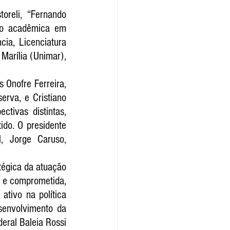
reli, “Fernando 
ção acadêmica em 
a, Licenciatura 
arília (Unimar), 
Onofre Ferreira, 
erva, e Cristiano 
tivas distintas, 
do. O presidente 
, Jorge Caruso, 
tégica da atuação 
 e comprometida, 
tivo na política 
senvolvimento da 
eral Baleia Rossi 