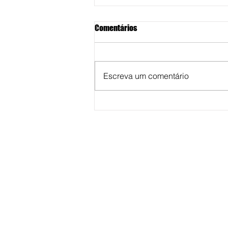
Comentários
Escreva um comentário
Unimar abre inscrições de
cursos de especializações para 
segundo semestre